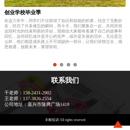
创业学校毕业季
不
在这六年中，同学们不仅获得了知识和技能的积累，结交了无数好
吴
身
友，经历了许多难忘的瞬间，而今天，我们聚集在一起，共同庆祝
3
所
这段时光的结束和新的开始，我相信大家都有着属于自己的故事和
（
式
回忆，这些回忆或许是开心的笑声，或许是失落的泪水，无论是怎
伴
么样，他们都是成长路上不可或缺的一部分，让我们珍惜过去，感
约
恩相遇，放眼未来，展望前程。
成
可
的
联系我们
干老师：158-2431-2902
王老师：137-3826-2554
公司地址：嘉兴市隆腾广场1418
丰毅拓训 All rights reserved