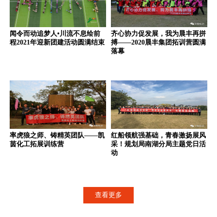
闻令而动追梦人•川流不息绘前
齐心协力促发展，我为晨丰再拼
程2021年迎新团建活动圆满结束
搏——2020晨丰集团拓训营圆满
落幕
率虎狼之师、铸精英团队——凯
红船领航强基础，青春激扬展风
茵化工拓展训练营
采！规划局南湖分局主题党日活
动
查看更多