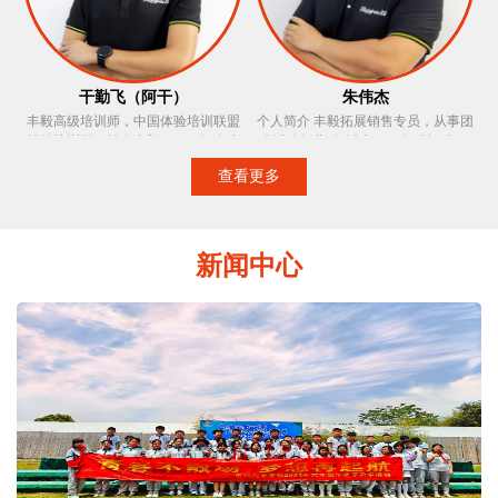
活泼，于严谨中透露出幽默的闪光，
以正人，正务，正气贯穿培训过程。
培训信念：找到制约自己的玻璃天花
板，勇敢的打破它，发掘自我的真正
价值！
干勤飞（阿干）
朱伟杰
丰毅高级培训师，中国体验培训联盟
个人简介 丰毅拓展销售专员，从事团
特约培训师，持有丰毅OCT。拥有水
建活动行业3年以上，服务过超过300
上救生员、红十字急救等证书，户外
家大型企业和公司的户外拓展，
查看更多
经验技能丰富，培训中富于激情、极
outing、趣味运动会、大型会务会展、
强责任心、注重细节善于引导参训学
企业年会等活动，客户最满意是我们
员，培训风格风趣幽默，思维迅捷，
的最高宗旨，切实为客户着想，服务
多次受到参训单位的表扬，善于把握
过程中深受客户的好评。 主要服务品
新闻中心
项目节奏，调动现场气氛，增强学员
牌 罗氏诊断、罗氏制药、交通大学、
的参与程度。
平安租赁、动视暴雪、龙湖地产、東
原地产、理工大学、东方花旗、维音
中国、粤式宏、世像传媒、上海海
鼎、易联信息、域亦实业、中融汇
信、隆古装饰、巨首金属、崇定商
贸、赛乐国际贸易、世图兹、德卡实
验室、力