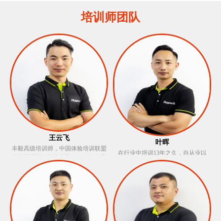
培训师团队
王云飞
叶晖
丰毅高级培训师，中国体验培训联盟
在行业中培训13年之久，自从业以
特约培训师，持有丰毅OCT。拥有登
来，广泛学习，以严谨求实的态度在
山教练资格证，水上救生员、红十字
每一次的培训过程详细贯彻受训单位
急救等证书，户外经验技能丰富，培
的培训意图。针对于生产型，销售型
训中富于激情、极强责任心、注重细
企业培训，基层员工培训以及企业归
节善于引导参训学员，将培训过程中
属感类培训均有着丰富的经验和深入
的高潮低谷结合于学员心态。
的理解，获得很多客户的认可及肯
定。 培训风格：严谨稳重，语言生动