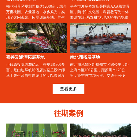
梅花洲景区规划面积达12000亩，结合
平湖市澳多奇农庄是国家AAA旅游景
万亩桃园、农业基地、水乡风光，实
区，陶行知文化园，科普教育为一体
现了休闲观光、拓展训练基地、养生
兼以“践行系农耕”为理念的生态型农
度假、祈福禅修、商务会谈等多重功
庄。地处浙江省平湖市西郊，跨海大
能。原有的金刚桧、菩提树、一鉴
桥北岸出口处，东临上海，靠近杭州
泉、四佛石、梅花洲、青莲池、香花
湾，地理位置优越，交通便捷。
桥、白云丘“梅花洲八景”将原貌重
现，马家浜文化、崧泽文化、良渚文
化遗址也将在此集中展示。
嘉善云澜湾拓展基地
南北湖拓展基地
小镇总投资约30亿元，总规划1300多
南北湖风景区距杭州市区80公里，距
亩，是由迪拜帆船酒店的副总设计师
上海市区100公里，距苏州市120公
马丁先生亲自打造设计的，以温泉度
里，距宁波市70公里。交通十分便
假旅游为主导，“吃、住、行、游、
捷，成为上海的“后花园”，都市里
购、娱”无一不有，集度假旅游、养生
的“小西湖” 。场地环境优美，可开展
查看更多
休闲、会议会展等复合功能为一体的
各种体验式培训项目，如场地项目、
旅游养生新型特色小镇。
水上项目、真人CS、篝火晚会、野外
露营、野炊烧烤、军事培训等。南北
湖集拓展培训、生态景观、旅游休
往期案例
闲、会议休闲于一体的综合性基地。