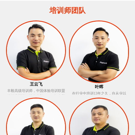
培训师团队
王云飞
叶晖
丰毅高级培训师，中国体验培训联盟
在行业中培训13年之久，自从业以
特约培训师，持有丰毅OCT。拥有登
来，广泛学习，以严谨求实的态度在
山教练资格证，水上救生员、红十字
每一次的培训过程详细贯彻受训单位
急救等证书，户外经验技能丰富，培
的培训意图。针对于生产型，销售型
训中富于激情、极强责任心、注重细
企业培训，基层员工培训以及企业归
节善于引导参训学员，将培训过程中
属感类培训均有着丰富的经验和深入
的高潮低谷结合于学员心态。
的理解，获得很多客户的认可及肯
定。 培训风格：严谨稳重，语言生动