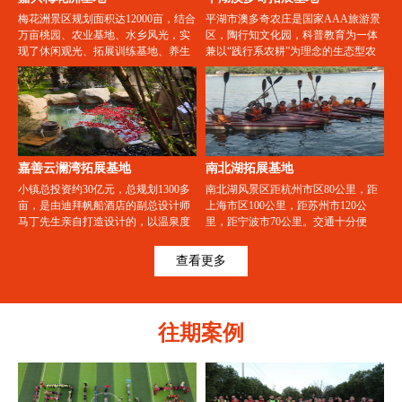
梅花洲景区规划面积达12000亩，结合
平湖市澳多奇农庄是国家AAA旅游景
万亩桃园、农业基地、水乡风光，实
区，陶行知文化园，科普教育为一体
现了休闲观光、拓展训练基地、养生
兼以“践行系农耕”为理念的生态型农
度假、祈福禅修、商务会谈等多重功
庄。地处浙江省平湖市西郊，跨海大
能。原有的金刚桧、菩提树、一鉴
桥北岸出口处，东临上海，靠近杭州
泉、四佛石、梅花洲、青莲池、香花
湾，地理位置优越，交通便捷。
桥、白云丘“梅花洲八景”将原貌重
现，马家浜文化、崧泽文化、良渚文
化遗址也将在此集中展示。
嘉善云澜湾拓展基地
南北湖拓展基地
小镇总投资约30亿元，总规划1300多
南北湖风景区距杭州市区80公里，距
亩，是由迪拜帆船酒店的副总设计师
上海市区100公里，距苏州市120公
马丁先生亲自打造设计的，以温泉度
里，距宁波市70公里。交通十分便
假旅游为主导，“吃、住、行、游、
捷，成为上海的“后花园”，都市里
购、娱”无一不有，集度假旅游、养生
的“小西湖” 。场地环境优美，可开展
查看更多
休闲、会议会展等复合功能为一体的
各种体验式培训项目，如场地项目、
旅游养生新型特色小镇。
水上项目、真人CS、篝火晚会、野外
露营、野炊烧烤、军事培训等。南北
湖集拓展培训、生态景观、旅游休
往期案例
闲、会议休闲于一体的综合性基地。