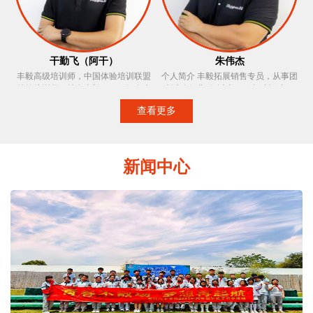
活泼，于严谨中透露出幽默的闪光，
以正人，正务，正气贯穿培训过程。
培训信念：找到制约自己的玻璃天花
板，勇敢的打破它，发掘自我的真正
价值！
干勤飞（阿干）
朱伟杰
丰毅高级培训师，中国体验培训联盟
个人简介 丰毅拓展销售专员，从事团
特约培训师，持有丰毅OCT。拥有水
建活动行业3年以上，服务过超过300
上救生员、红十字急救等证书，户外
家大型企业和公司的户外拓展，
查看更多
经验技能丰富，培训中富于激情、极
outing、趣味运动会、大型会务会展、
强责任心、注重细节善于引导参训学
企业年会等活动，客户最满意是我们
员，培训风格风趣幽默，思维迅捷，
的最高宗旨，切实为客户着想，服务
多次受到参训单位的表扬，善于把握
过程中深受客户的好评。 主要服务品
新闻中心
项目节奏，调动现场气氛，增强学员
牌 罗氏诊断、罗氏制药、交通大学、
的参与程度。
平安租赁、动视暴雪、龙湖地产、東
原地产、理工大学、东方花旗、维音
中国、粤式宏、世像传媒、上海海
鼎、易联信息、域亦实业、中融汇
信、隆古装饰、巨首金属、崇定商
贸、赛乐国际贸易、世图兹、德卡实
验室、力