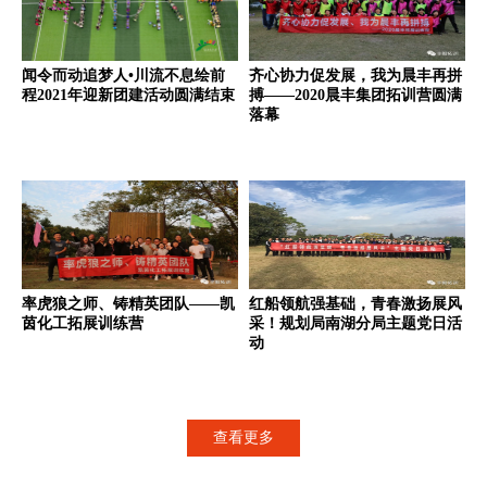
闻令而动追梦人•川流不息绘前
齐心协力促发展，我为晨丰再拼
程2021年迎新团建活动圆满结束
搏——2020晨丰集团拓训营圆满
落幕
率虎狼之师、铸精英团队——凯
红船领航强基础，青春激扬展风
茵化工拓展训练营
采！规划局南湖分局主题党日活
动
查看更多