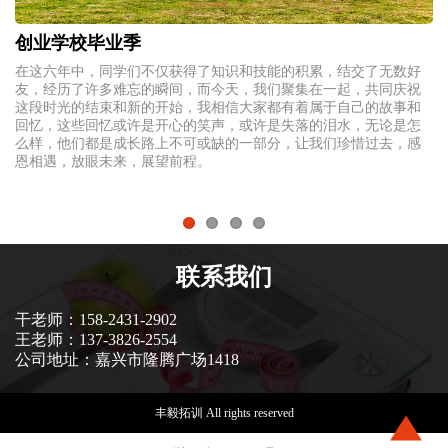
创业学校毕业季
不
在这六年中，同学们不仅获得了知识和技能的积累，结交了无数好
吴
身
友，经历了许多难忘的瞬间，而今天，我们聚集在一起，共同庆祝
3
所
这段时光的结束和新的开始，我相信大家都有着属于自己的故事和
（
式
回忆，这些回忆或许是开心的笑声，或许是失落的泪水，无论是怎
伴
么样，他们都是成长路上不可或缺的一部分，让我们珍惜过去，感
约
恩相遇，放眼未来，展望前程。
成
可
的
联系我们
干老师：158-2431-2902
王老师：137-3826-2554
公司地址：嘉兴市隆腾广场1418
丰毅拓训 All rights reserved