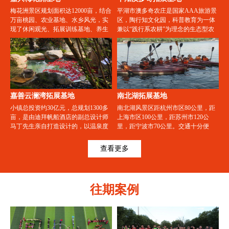
梅花洲景区规划面积达12000亩，结合
平湖市澳多奇农庄是国家AAA旅游景
万亩桃园、农业基地、水乡风光，实
区，陶行知文化园，科普教育为一体
现了休闲观光、拓展训练基地、养生
兼以“践行系农耕”为理念的生态型农
度假、祈福禅修、商务会谈等多重功
庄。地处浙江省平湖市西郊，跨海大
能。原有的金刚桧、菩提树、一鉴
桥北岸出口处，东临上海，靠近杭州
泉、四佛石、梅花洲、青莲池、香花
湾，地理位置优越，交通便捷。
桥、白云丘“梅花洲八景”将原貌重
现，马家浜文化、崧泽文化、良渚文
化遗址也将在此集中展示。
嘉善云澜湾拓展基地
南北湖拓展基地
小镇总投资约30亿元，总规划1300多
南北湖风景区距杭州市区80公里，距
亩，是由迪拜帆船酒店的副总设计师
上海市区100公里，距苏州市120公
马丁先生亲自打造设计的，以温泉度
里，距宁波市70公里。交通十分便
假旅游为主导，“吃、住、行、游、
捷，成为上海的“后花园”，都市里
购、娱”无一不有，集度假旅游、养生
的“小西湖” 。场地环境优美，可开展
查看更多
休闲、会议会展等复合功能为一体的
各种体验式培训项目，如场地项目、
旅游养生新型特色小镇。
水上项目、真人CS、篝火晚会、野外
露营、野炊烧烤、军事培训等。南北
湖集拓展培训、生态景观、旅游休
往期案例
闲、会议休闲于一体的综合性基地。