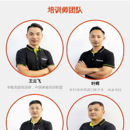
培训师团队
王云飞
叶晖
丰毅高级培训师，中国体验培训联盟
在行业中培训13年之久，自从业以
特约培训师，持有丰毅OCT。拥有登
来，广泛学习，以严谨求实的态度在
山教练资格证，水上救生员、红十字
每一次的培训过程详细贯彻受训单位
急救等证书，户外经验技能丰富，培
的培训意图。针对于生产型，销售型
训中富于激情、极强责任心、注重细
企业培训，基层员工培训以及企业归
节善于引导参训学员，将培训过程中
属感类培训均有着丰富的经验和深入
的高潮低谷结合于学员心态。
的理解，获得很多客户的认可及肯
定。 培训风格：严谨稳重，语言生动