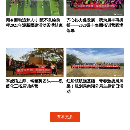
闻令而动追梦人•川流不息绘前
齐心协力促发展，我为晨丰再拼
程2021年迎新团建活动圆满结束
搏——2020晨丰集团拓训营圆满
落幕
率虎狼之师、铸精英团队——凯
红船领航强基础，青春激扬展风
茵化工拓展训练营
采！规划局南湖分局主题党日活
动
查看更多