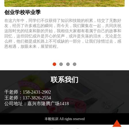
创业学校毕业季
不
在这六年中，同学们不仅获得了知识和技能的积累，结交了无数好
吴
身
友，经历了许多难忘的瞬间，而今天，我们聚集在一起，共同庆祝
3
所
这段时光的结束和新的开始，我相信大家都有着属于自己的故事和
（
式
回忆，这些回忆或许是开心的笑声，或许是失落的泪水，无论是怎
伴
么样，他们都是成长路上不可或缺的一部分，让我们珍惜过去，感
约
恩相遇，放眼未来，展望前程。
成
可
的
联系我们
干老师：158-2431-2902
王老师：137-3826-2554
公司地址：嘉兴市隆腾广场1418
丰毅拓训 All rights reserved