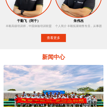
活泼，于严谨中透露出幽默的闪光，
以正人，正务，正气贯穿培训过程。
培训信念：找到制约自己的玻璃天花
板，勇敢的打破它，发掘自我的真正
价值！
干勤飞（阿干）
朱伟杰
丰毅高级培训师，中国体验培训联盟
个人简介 丰毅拓展销售专员，从事团
特约培训师，持有丰毅OCT。拥有水
建活动行业3年以上，服务过超过300
上救生员、红十字急救等证书，户外
家大型企业和公司的户外拓展，
查看更多
经验技能丰富，培训中富于激情、极
outing、趣味运动会、大型会务会展、
强责任心、注重细节善于引导参训学
企业年会等活动，客户最满意是我们
员，培训风格风趣幽默，思维迅捷，
的最高宗旨，切实为客户着想，服务
多次受到参训单位的表扬，善于把握
过程中深受客户的好评。 主要服务品
新闻中心
项目节奏，调动现场气氛，增强学员
牌 罗氏诊断、罗氏制药、交通大学、
的参与程度。
平安租赁、动视暴雪、龙湖地产、東
原地产、理工大学、东方花旗、维音
中国、粤式宏、世像传媒、上海海
鼎、易联信息、域亦实业、中融汇
信、隆古装饰、巨首金属、崇定商
贸、赛乐国际贸易、世图兹、德卡实
验室、力