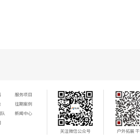
绍
服务项目
地
往期案例
团队
新闻中心
们
关注微信公众号
户外拓展 