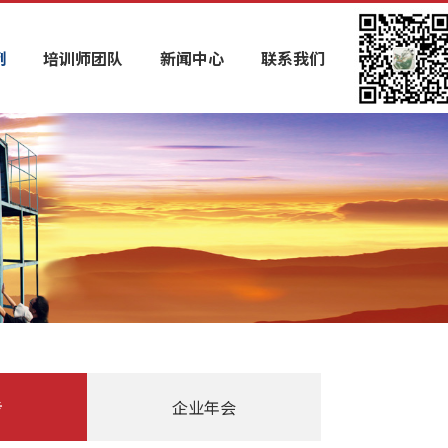
例
培训师团队
新闻中心
联系我们
步
企业年会