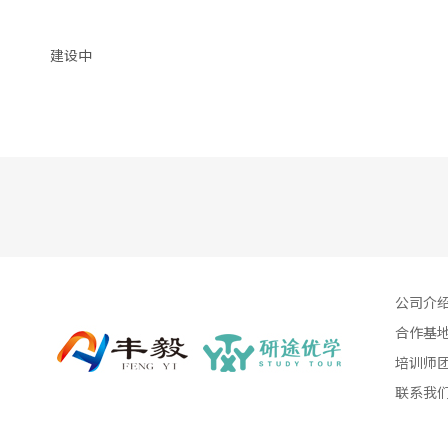
建设中
公司介
合作基
培训师
联系我