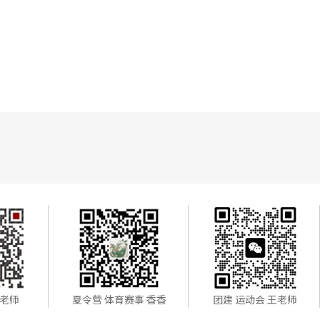
干老师
夏令营 体育赛事 香香
团建 运动会 王老师